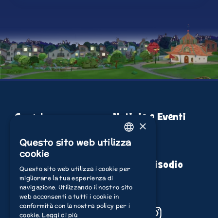
Read more
Guarda
Notizie e Eventi
×
Scopri
Compra
Questo sito web utilizza
ENGLISH
cookie
Gioca
Guida episodio
ITALIAN
Questo sito web utilizza i cookie per
migliorare la tua esperienza di
POLISH
navigazione. Utilizzando il nostro sito
FRENCH
web acconsenti a tutti i cookie in
conformità con la nostra policy per i
YouTube
Facebook
TikTok
Instagram
DUTCH
cookie.
Leggi di più