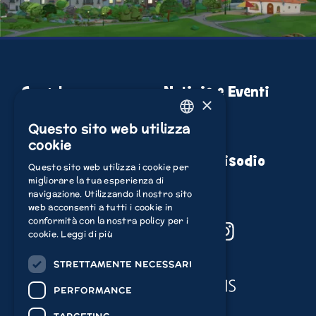
Guarda
Notizie e Eventi
×
Scopri
Compra
Questo sito web utilizza
ENGLISH
cookie
Gioca
Guida episodio
ITALIAN
Questo sito web utilizza i cookie per
migliorare la tua esperienza di
POLISH
navigazione. Utilizzando il nostro sito
FRENCH
web acconsenti a tutti i cookie in
conformità con la nostra policy per i
YouTube
Facebook
TikTok
Instagram
DUTCH
cookie.
Leggi di più
GERMAN
STRETTAMENTE NECESSARI
Acamar Films
SPANISH
PERFORMANCE
Acamar Films Limited
2026
©