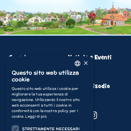
Guarda
Notizie e Eventi
×
Scopri
Compra
Questo sito web utilizza
ENGLISH
cookie
Gioca
Guida episodio
ITALIAN
Questo sito web utilizza i cookie per
migliorare la tua esperienza di
POLISH
navigazione. Utilizzando il nostro sito
FRENCH
web acconsenti a tutti i cookie in
conformità con la nostra policy per i
YouTube
Facebook
TikTok
Instagram
DUTCH
cookie.
Leggi di più
GERMAN
STRETTAMENTE NECESSARI