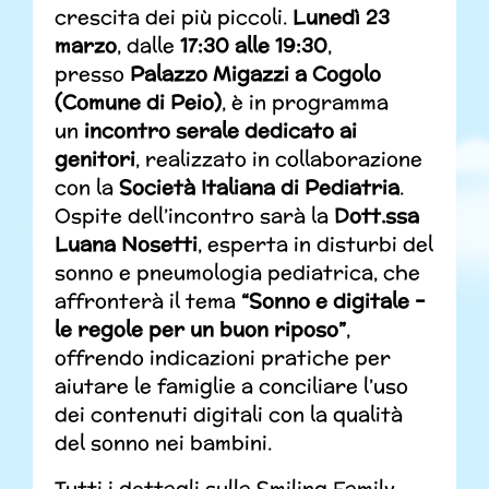
crescita dei più piccoli.
Lunedì 23
marzo
, dalle
17:30 alle 19:30
,
presso
Palazzo Migazzi a Cogolo
(Comune di Peio)
, è in programma
un
incontro serale dedicato ai
genitori
, realizzato in collaborazione
con la
Società Italiana di Pediatria
.
Ospite dell’incontro sarà la
Dott.ssa
Luana Nosetti
, esperta in disturbi del
sonno e pneumologia pediatrica, che
affronterà il tema
“Sonno e digitale –
le regole per un buon riposo”
,
offrendo indicazioni pratiche per
aiutare le famiglie a conciliare l’uso
dei contenuti digitali con la qualità
del sonno nei bambini.
Tutti i dettagli sulla Smiling Family